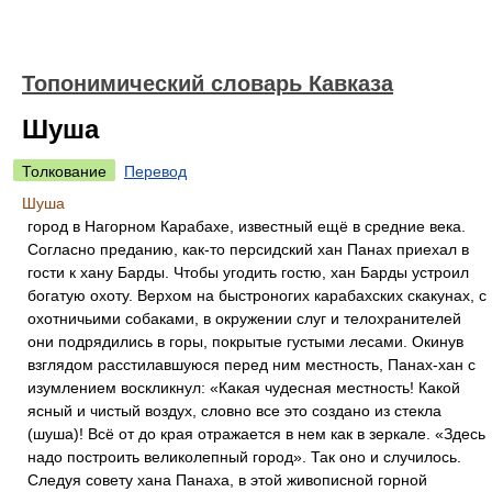
Топонимический словарь Кавказа
Шуша
Толкование
Перевод
Шуша
город в Нагорном Карабахе, известный ещё в средние века.
Согласно преданию, как-то персидский хан Панах приехал в
гости к хану Барды. Чтобы угодить гостю, хан Барды устроил
богатую охоту. Верхом на быстроногих карабахских скакунах, с
охотничьими собаками, в окружении слуг и телохранителей
они подрядились в горы, покрытые густыми лесами. Окинув
взглядом расстилавшуюся перед ним местность, Панах-хан с
изумлением воскликнул: «Какая чудесная местность! Какой
ясный и чистый воздух, словно все это создано из стекла
(шуша)! Всё от до края отражается в нем как в зеркале. «Здесь
надо построить великолепный город». Так оно и случилось.
Следуя совету хана Панаха, в этой живописной горной