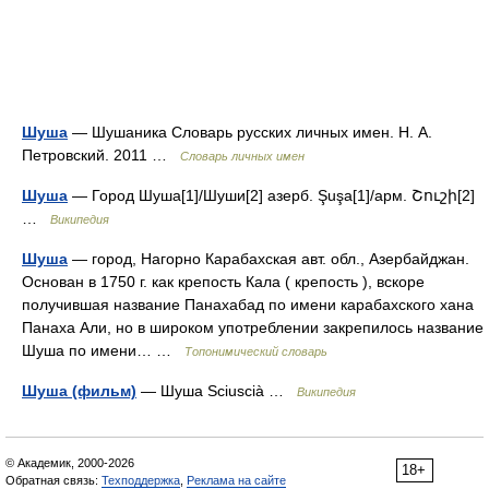
Шуша
— Шушаника Словарь русских личных имен. Н. А.
Петровский. 2011 …
Словарь личных имен
Шуша
— Город Шуша[1]/Шуши[2] азерб. Şuşa[1]/арм. Շուշի[2]
…
Википедия
Шуша
— город, Нагорно Карабахская авт. обл., Азербайджан.
Основан в 1750 г. как крепость Кала ( крепость ), вскоре
получившая название Панахабад по имени карабахского хана
Панаха Али, но в широком употреблении закрепилось название
Шуша по имени… …
Топонимический словарь
Шуша (фильм)
— Шуша Sciuscià …
Википедия
© Академик, 2000-2026
18+
Обратная связь:
Техподдержка
,
Реклама на сайте