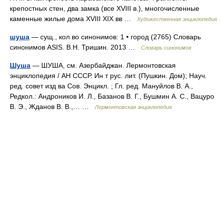
крепостных стен, два замка (все XVIII в.), многочисленные
каменные жилые дома XVIII XIX вв …
Художественная энциклопедия
шуша
— сущ., кол во синонимов: 1 • город (2765) Словарь
синонимов ASIS. В.Н. Тришин. 2013 …
Словарь синонимов
Шуша
— ШУША, см. Азербайджан. Лермонтовская
энциклопедия / АН СССР. Ин т рус. лит. (Пушкин. Дом); Науч.
ред. совет изд ва Сов. Энцикл. ; Гл. ред. Мануйлов В. А.,
Редкол.: Андроников И. Л., Базанов В. Г., Бушмин А. С., Вацуро
В. Э., Жданов В. В.,… …
Лермонтовская энциклопедия